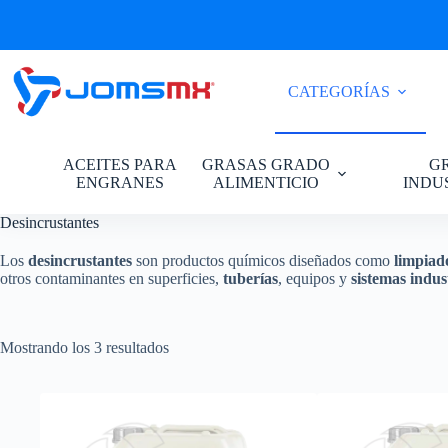
Saltar
al
contenido
CATEGORÍAS
ACEITES PARA
GRASAS GRADO
G
ENGRANES
ALIMENTICIO
INDU
Desincrustantes
Los
desincrustantes
son productos químicos diseñados como
limpiad
otros contaminantes en superficies,
tuberías
, equipos y
sistemas indus
Mostrando los 3 resultados