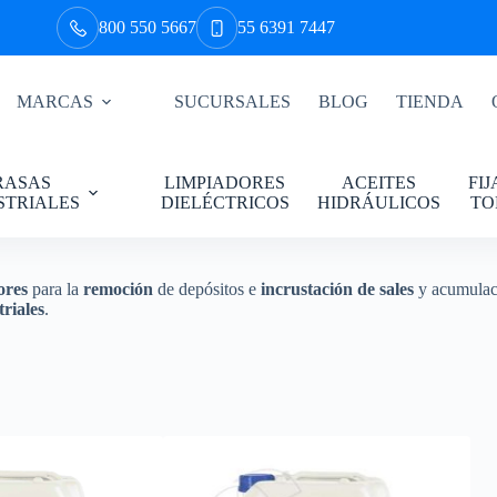
800 550 5667
55 6391 7447
MARCAS
SUCURSALES
BLOG
TIENDA
RASAS
LIMPIADORES
ACEITES
FI
STRIALES
DIELÉCTRICOS
HIDRÁULICOS
TO
ores
para la
remoción
de depósitos e
incrustación de sales
y acumulaci
triales
.