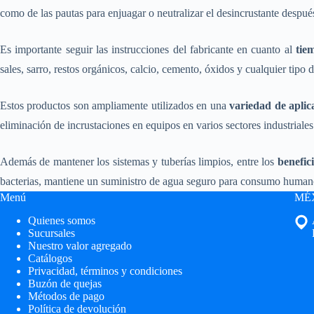
como de las pautas para enjuagar o neutralizar el desincrustante despué
Es importante seguir las instrucciones del fabricante en cuanto al
tie
sales, sarro, restos orgánicos, calcio, cemento, óxidos y cualquier tipo
Estos productos son ampliamente utilizados en una
variedad de aplic
eliminación de incrustaciones en equipos en varios sectores industriale
Además de mantener los sistemas y tuberías limpios, entre los
benefic
bacterias, mantiene un suministro de agua seguro para consumo humano,
Menú
MÉX
Quienes somos
Sucursales
Nuestro valor agregado
Catálogos
Privacidad, términos y condiciones
Buzón de quejas
Métodos de pago
Política de devolución