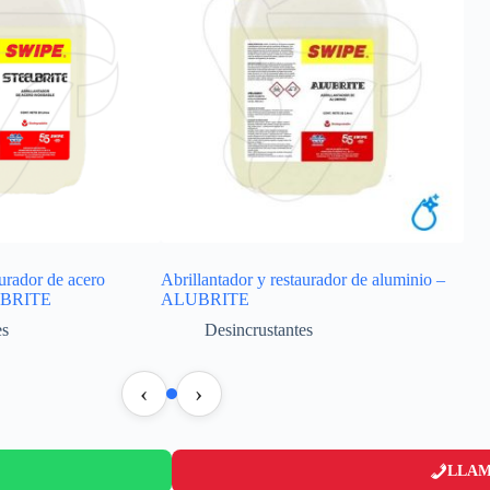
aurador de acero
Abrillantador y restaurador de aluminio –
ELBRITE
ALUBRITE
es
Desincrustantes
‹
›
LLAM