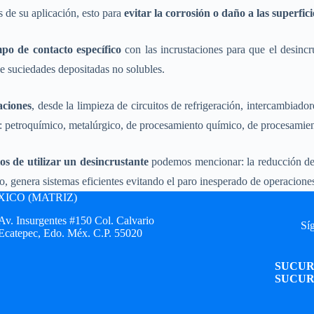
s de su aplicación, esto para
evitar la corrosión o daño a las superfic
mpo de contacto específico
con las incrustaciones para que el desincr
 de suciedades depositadas no solubles.
aciones
, desde la limpieza de circuitos de refrigeración, intercambiadore
s: petroquímico, metalúrgico, de procesamiento químico, de procesamient
ios de utilizar un desincrustante
podemos mencionar: la reducción de 
 genera sistemas eficientes evitando el paro inesperado de operacione
ICO (MATRIZ)
Av. Insurgentes #150 Col. Calvario
Síg
Ecatepec, Edo. Méx. C.P. 55020
SUCUR
SUCUR