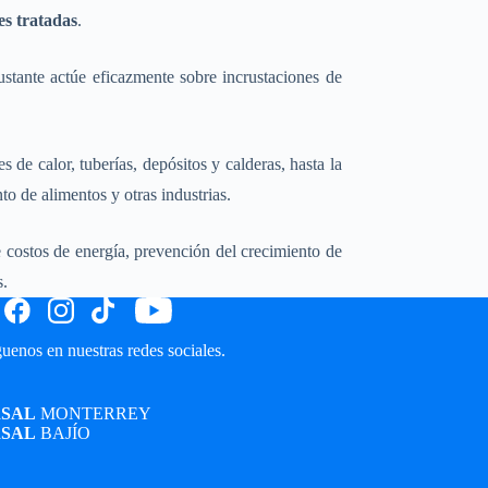
ies tratadas
.
ustante actúe eficazmente sobre incrustaciones de
s de calor, tuberías, depósitos y calderas, hasta la
o de alimentos y otras industrias.
costos de energía, prevención del crecimiento de
s.
uenos en nuestras redes sociales.
SAL
MONTERREY
SAL
BAJÍO