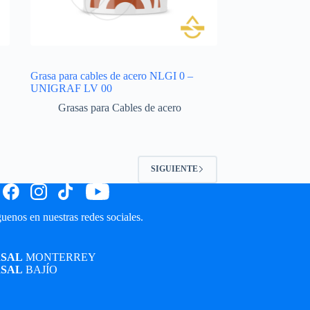
Grasa para cables de acero NLGI 0 –
UNIGRAF LV 00
Grasas para Cables de acero
SIGUIENTE
uenos en nuestras redes sociales.
SAL
MONTERREY
SAL
BAJÍO