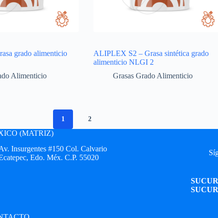
sa grado alimenticio
ALIPLEX S2 – Grasa sintética grado
alimenticio NLGI 2
ado Alimenticio
Grasas Grado Alimenticio
1
2
ICO (MATRIZ)
Av. Insurgentes #150 Col. Calvario
Síg
Ecatepec, Edo. Méx. C.P. 55020
SUCUR
SUCUR
NTACTO