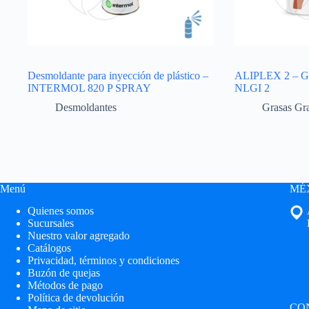
Desmoldante para inyección de plástico –
ALIPLEX 2 – Gra
INTERMOL 820 P SPRAY
NLGI 2
Desmoldantes
Grasas Gr
Menú
MÉX
Quienes somos
Sucursales
Nuestro valor agregado
Catálogos
Privacidad, términos y condiciones
Buzón de quejas
Métodos de pago
Política de devolución
CO