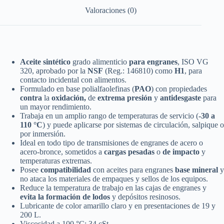
Valoraciones (0)
Aceite sintético
grado alimenticio
para engranes
, ISO VG
320, aprobado por la
NSF
(Reg.: 146810) como
H1
, para
contacto incidental con alimentos.
Formulado en base polialfaolefinas (
PAO
) con propiedades
contra
la
oxidación,
de
extrema presión
y
antidesgaste
para
un mayor rendimiento.
Trabaja en un amplio rango de temperaturas de servicio (
-30 a
110 °C
) y puede aplicarse por sistemas de circulación, salpique o
por inmersión.
Ideal en todo tipo de transmisiones de engranes de acero o
acero-bronce, sometidos a
cargas pesadas
o
de impacto
y
temperaturas extremas.
Posee
compatibilidad
con aceites para engranes
base mineral
y
no ataca los materiales de empaques y sellos de los equipos.
Reduce la temperatura de trabajo en las cajas de engranes y
evita la formación de lodos
y depósitos resinosos.
Lubricante de color amarillo claro y en presentaciones de 19 y
200 L.
Viscosidad a 100 °C: 34 cSt.