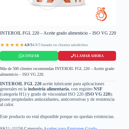
INTEROIL FGL 220 – Aceite grado alimenticio – ISO VG 220
★★★★★
4,9/5
4.9/5 basado en clientes satisfechos
COTIZAR
LLAMAR AHORA
Más de 500 clientes recomiendan INTEROIL FGL 220 – Aceite grado
alimenticio – ISO VG 220.
INTEROIL FGL 220
aceite lubricante para aplicaciones
generales en la
industria alimentaria
, con registro
NSF
(categoría H1) y grado de viscosidad ISO 220 (
ISO VG 220
);
posee propiedades antioxidantes, anticorrosivas y de resistencia
al calor.
Este producto no está disponible porque no quedan existencias.
SKU:
11158
Categoría:
Aceites para Engranes Grado