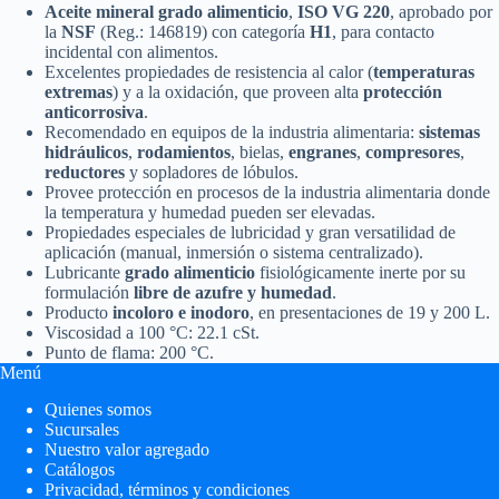
Aceite mineral grado alimenticio
,
ISO VG 220
, aprobado por
la
NSF
(Reg.: 146819) con categoría
H1
, para contacto
incidental con alimentos.
Excelentes propiedades de resistencia al calor (
temperaturas
extremas
) y a la oxidación, que proveen alta
protección
anticorrosiva
.
Recomendado en equipos de la industria alimentaria:
sistemas
hidráulicos
,
rodamientos
, bielas,
engranes
,
compresores
,
reductores
y sopladores de lóbulos.
Provee protección en procesos de la industria alimentaria donde
la temperatura y humedad pueden ser elevadas.
Propiedades especiales de lubricidad y gran versatilidad de
aplicación (manual, inmersión o sistema centralizado).
Lubricante
grado alimenticio
fisiológicamente inerte por su
formulación
libre de azufre y humedad
.
Producto
incoloro e inodoro
, en presentaciones de 19 y 200 L.
Viscosidad a 100 °C: 22.1 cSt.
Punto de flama: 200 °C.
Menú
Quienes somos
Sucursales
Nuestro valor agregado
Catálogos
Privacidad, términos y condiciones