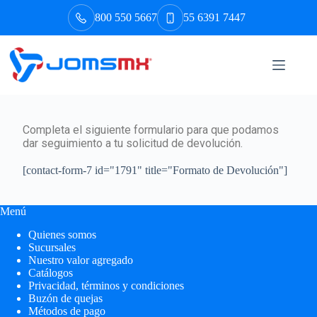
800 550 5667
55 6391 7447
Completa el siguiente formulario para que podamos
dar seguimiento a tu solicitud de devolución.
[contact-form-7 id="1791" title="Formato de Devolución"]
Menú
Quienes somos
Sucursales
Nuestro valor agregado
Catálogos
Privacidad, términos y condiciones
Buzón de quejas
Métodos de pago