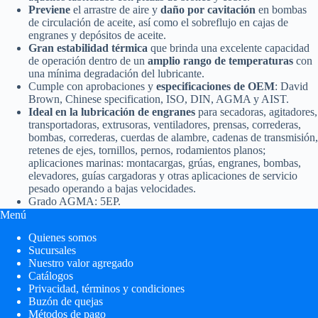
Previene
el arrastre de aire y
daño por cavitación
en bombas
de circulación de aceite, así como el sobreflujo en cajas de
engranes y depósitos de aceite.
Gran estabilidad térmica
que brinda una excelente capacidad
de operación dentro de un
amplio rango de temperaturas
con
una mínima degradación del lubricante.
Cumple con aprobaciones y
especificaciones de OEM
: David
Brown, Chinese specification, ISO, DIN, AGMA y AIST.
Ideal en la lubricación de engranes
para secadoras, agitadores,
transportadoras, extrusoras, ventiladores, prensas, correderas,
bombas, correderas, cuerdas de alambre, cadenas de transmisión,
retenes de ejes, tornillos, pernos, rodamientos planos;
aplicaciones marinas: montacargas, grúas, engranes, bombas,
elevadores, guías cargadoras y otras aplicaciones de servicio
pesado operando a bajas velocidades.
Grado AGMA: 5EP.
Menú
Quienes somos
Sucursales
Nuestro valor agregado
Catálogos
Privacidad, términos y condiciones
Buzón de quejas
Métodos de pago