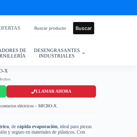
Buscar
OFERTAS
JADORES DE
DESENGRASANTES
RNILLERÍA
INDUSTRIALES
RO-X
sfechos
LLAMAR AHORA
 contactos eléctricos – MICRO-X.
trico
, de
rápida evaporación
, ideal para piezas
isión y seguro en materiales de plásticos. Con