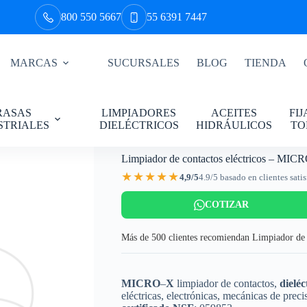
800 550 5667
55 6391 7447
MARCAS
SUCURSALES
BLOG
TIENDA
RASAS
LIMPIADORES
ACEITES
FI
STRIALES
DIELÉCTRICOS
HIDRÁULICOS
TO
Limpiador de contactos eléctricos – MIC
★★★★★
4,9/5
4.9/5 basado en clientes sati
COTIZAR
Más de 500 clientes recomiendan Limpiador de
MICRO
–
X
limpiador de contactos,
dieléc
eléctricas, electrónicas, mecánicas de prec