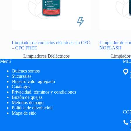
Limpiador de contactos eléctricos sin CFC
Limpiador de con
– CFC FREE
NOFLASH
Limpiadores Dieléctricos
Limpiadore
Menú
MÉX
Quienes somos
Sucursales
Nuestro valor agregado
Catálogos
Privacidad, términos y condiciones
Buzón de quejas
Métodos de pago
Política de devolución
CO
Mapa de sitio