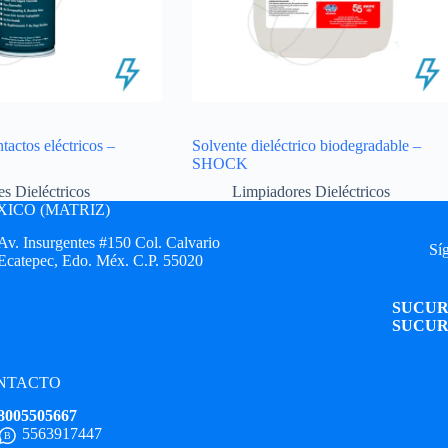
tactos eléctricos –
Solvente dieléctrico biodegradable –
SHOCK
s Dieléctricos
Limpiadores Dieléctricos
ICO (MATRIZ)
Av. Insurgentes #150 Col. Calvario
Síg
Ecatepec, Edo. Méx. C.P. 55020
SUCUR
SUCUR
NTACTO
8005505667
5563917447